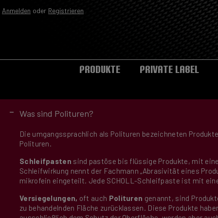
Anmelden
oder
Registrieren
Zur Hauptnavigation springen
PRODUKTE
PRIVATE LABEL
-
Was sind Polituren?
Die umgangssprachlich als Polituren bezeichneten Produkt
Polituren.
Schleifpasten
sind pastöse bis flüssige Produkte, mit eine
Schleifwirkung nennt der Fachmann „Abrasivität eines Produ
mikrofein eingeteilt. Jede SCHOLL-Schleifpaste ist mit ein
Versiegelungen,
oft auch
Polituren
genannt, sind Produkte
zu behandelnden Fläche zurücklassen. Diese Produkte haben 
ausschließlich dem Schutz der Oberfläche, werden aber au