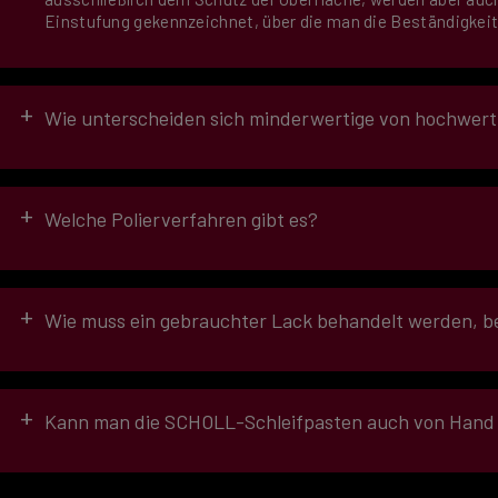
Einstufung gekennzeichnet, über die man die Beständigkeit
+
Wie unterscheiden sich minderwertige von hochwert
Minderwertige Produkte:
Kreide als Feststoff
+
Welche Polierverfahren gibt es?
weiches Korn
ungleichmäßige Korngrößen
schwer zu Reinigen
Das rotative Verfahren
verursacht Mikrokratzer
+
Wie muss ein gebrauchter Lack behandelt werden, be
hoher Verbrauch
Das exzentrische Verfahren
Der Lack sollte sauber gewaschen und frei von Schmutz sein,
Hochwertige Schleifpasten zeichnen sich aus durch:
hervorragende Verarbeitung
+
Kann man die SCHOLL-Schleifpasten auch von Hand 
perfekten Glanzgrad
Sparsamkeit
Prozesssicherheit und schnelle Verarbeitung