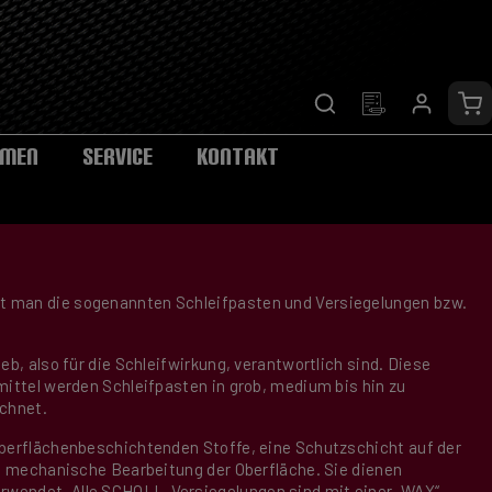
Wa
HMEN
SERVICE
KONTAKT
et man die sogenannten Schleifpasten und Versiegelungen bzw.
b, also für die Schleifwirkung, verantwortlich sind. Diese
mittel werden Schleifpasten in grob, medium bis hin zu
ichnet.
oberflächenbeschichtenden Stoffe, eine Schutzschicht auf der
ne mechanische Bearbeitung der Oberfläche. Sie dienen
rwendet. Alle SCHOLL-Versiegelungen sind mit einer „WAX“