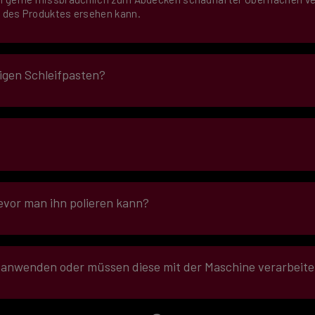
 des Produktes ersehen kann.
igen Schleifpasten?
vor man ihn polieren kann?
 der beim Polieren zu Kratzern führen könnte. Die Oberfläche soll
anwenden oder müssen diese mit der Maschine verarbeit