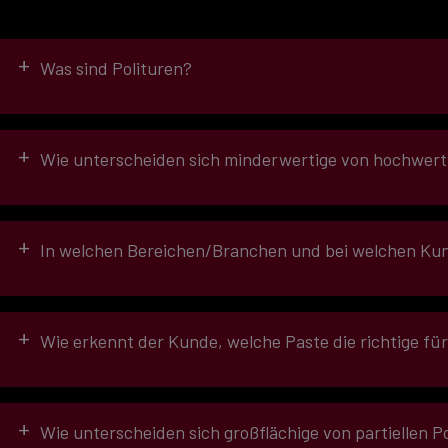
gute Reinigungseigenschaften
Aluminiumoxid als abrasiver Feststoff
konstantes Korn aus mikrofeiner Siebung
+
Was sind Polituren?
effektives Schleifkorn = hoher Wirkungsgrad
gleichmäßiges Zermahlen beim Polieren
+
Wie unterscheiden sich minderwertige von hochwert
Schleifpasten
Minderwertige Produkte:
Kreide als Feststoff
Versiegelungen,
Polituren
+
In welchen Bereichen/Branchen und bei welchen Ku
weiches Korn
ungleichmäßige Korngrößen
SCHOLL-Polituren
schwer zu Reinigen
verursacht Mikrokratzer
+
Wie erkennt der Kunde, welche Paste die richtige fü
hoher Verbrauch
Fahrzeugaufbereiter
(D)
Autolackierbetriebe
(B)
Alle SCHOLL-Pasten
Hochwertige Schleifpasten zeichnen sich aus durch:
Automobilindustrie
(I)
Zulieferfirmen der Automobilindustrie für lackierte Anbaut
B
„Body
hervorragende Verarbeitung
+
Autohäuser / Autohandel
(D)
Wie unterscheiden sich großflächige von partiellen
perfekten Glanzgrad
D