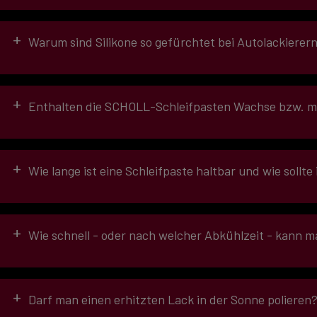
Nein, alle
SCHOLL-Schleifpasten
sind frei von benetzungs
+
Warum sind Silikone so gefürchtet bei Autolackierer
+
Enthalten die SCHOLL-Schleifpasten Wachse bzw. mu
SCHOLL-Schleifpasten
enthalten keine Wachse. Die Vers
zu erreichen (NUR OPTISCHER GLANZ). Dies ist aber beim r
ca. 98% liegt. Dies ist auch mit einem Wachs nicht mehr z
+
Wie lange ist eine Schleifpaste haltbar und wie sollte
schadhaften Oberfläche entstanden ist.
+
Wie schnell - oder nach welcher Abkühlzeit - kann ma
Durch die hochwertigen Rohstoffe der
SCHOLL-Polituren
i
Einbrenntemperatur und – Zeit, Luftfeuchtigkeit, verwende
+
Darf man einen erhitzten Lack in der Sonne polieren