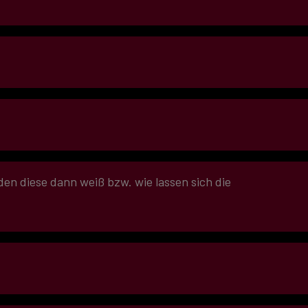
Bei frischen
öhere Drehzahl,
n diese dann weiß bzw. wie lassen sich die