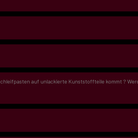
auchten und stark verwitterten Lacken empfiehlt sich eine h
leifpasten auf unlackierte Kunststoffteile kommt ? Werde