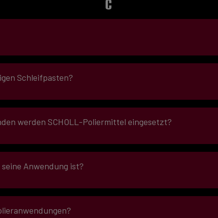
C
igen Schleifpasten?
nden werden SCHOLL-Poliermittel eingesetzt?
r seine Anwendung ist?
eile
(I)
Shop“
 Polieranwendungen?