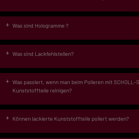
Das exzentrische Verfahren
Lacken sind geringere Drehzahlen zu wählen, bei gebr
+
Was sind Hologramme ?
+
Was sind Lackfehlstellen?
+
Was passiert, wenn man beim Polieren mit SCHOLL-Sch
Kunststoffteile reinigen?
• Staubeinschlüsse
+
• Orangenhaut
Können lackierte Kunststoffteile poliert werden?