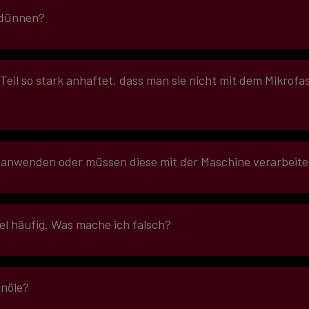
rdünnen?
eil so stark anhaftet, dass man sie nicht mit dem Mikrofa
anwenden oder müssen diese mit der Maschine verarbeit
und Kontrollspray und dem SCHOLL Mikrofasertuch rot
tel häufig. Was mache ich falsch?
onöle?