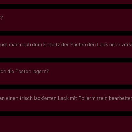
störenden Silikonölen!
n?
ss man nach dem Einsatz der Pasten den Lack noch vers
iegelung kann aufgetragen werden, um den Lack zu schützen. Häu
ichtigen Einsatz des
SCHOLL-Poliersystems
nicht nötig. Mit der
u verbessern. Darüber hinaus handelt es sich dann um einen „ech
 ich die Pasten lagern?
n einen frisch lackierten Lack mit Poliermitteln bearbeite
st ein verhältnismäßig schnelles und frühzeitiges Polieren möglich
ter Lack etc. ausschlaggebend, um einen Richtwert angeben zu kö
?