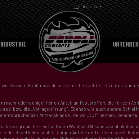
Deutsch
INDUSTRIE
UNTERNE
A
e werden vom Fachmann differenziert betrachtet. So unterscheid
m mehr oder weniger hohen Anteil an Feststoffen, die für den Abrie
ktes“ bzw. die „Abtragsleistung“. Ebenso wie auch andere Schleif
er entsprechenden Abtragsklasse, die wir „CUT“ nennen, gekennze
, die aufgrund ihrer enthaltenen Wachse, Silikone und ähnlichen 
in der Regel keine schleiffähigen Anteile und erzielen somit kei
ch gerne missbräuchlich zum Abdecken schadhafter Oberflächen ve