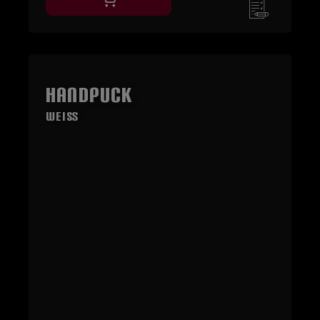
HandPuck
Weiß