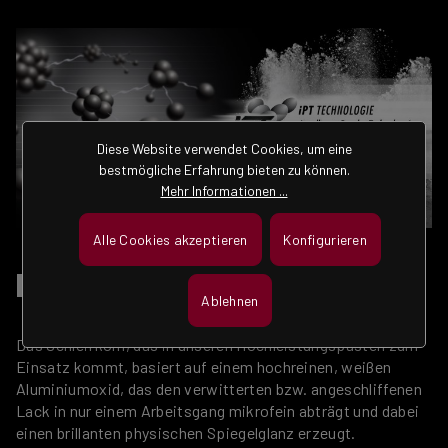
Diese Website verwendet Cookies, um eine
bestmögliche Erfahrung bieten zu können.
Mehr Informationen ...
Alle Cookies akzeptieren
Konfigurieren
IPT TECHNOLOGIE
Ablehnen
Das Schleifkorn, das in unseren Hochleistungspasten zum
Einsatz kommt, basiert auf einem hochreinen, weißen
Aluminiumoxid, das den verwitterten bzw. angeschliffenen
Lack in nur einem Arbeitsgang mikrofein abträgt und dabei
einen brillanten physischen Spiegelglanz erzeugt.