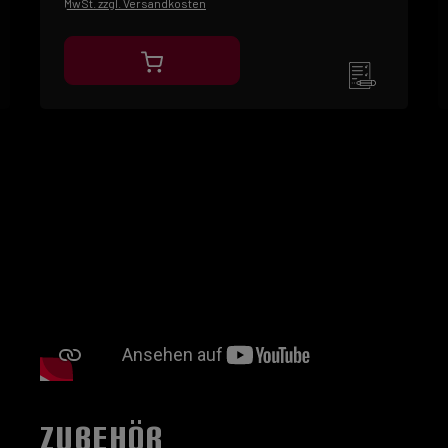
MwSt. zzgl. Versandkosten
ZUBEHÖR
Produktgalerie überspringen