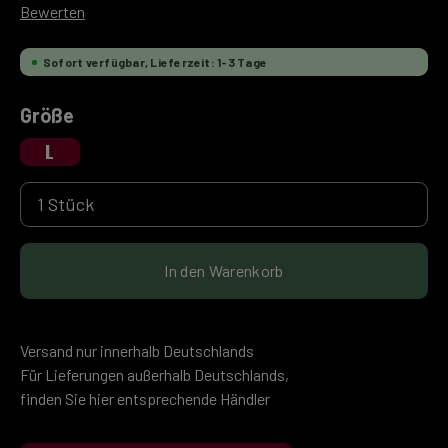
Durchschnittliche Bewertung von 0 von 5 Sternen
Bewerten
Sofort verfügbar, Lieferzeit: 1-3 Tage
auswählen
Größe
L
Produkt Anzahl: Gib den gewünschten Wert ein 
In den Warenkorb
Versand nur innerhalb Deutschlands
Für Lieferungen außerhalb Deutschlands,
finden Sie hier entsprechende Händler