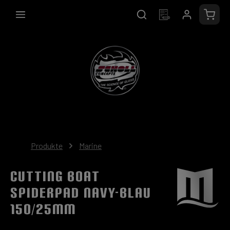
alt springen
Waren
Produkte
Marine
Cutting Boat
SpiderPad navy-blau
150/25mm