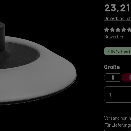
23,21
Unverbindlic
Durchschnitt
Bewerten
Sofort verf
aus
Größe
S
Produkt 
Versand nur i
Für Lieferung