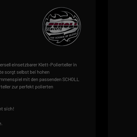
rsell einsetzbarer Klett-Polierteller in
nte sorgt selbst bei hohen
sammenspiel mit den passenden SCHOLL
eller zur perfekt polierten
nt sich!
e.