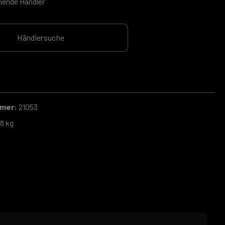
hende Händler
Händlersuche
mmer:
21053
8 kg