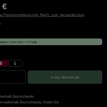
 €
he Preisempfehlung inkl. MwSt. zzgl. Versandkosten
liche Bewertung von 0 von 5 Sternen
ügbar, Lieferzeit: 1-3 Tage
wählen
M
L
Anzahl: Gib den gewünschten Wert ein oder
In den Warenkorb
nnerhalb Deutschlands
en außerhalb Deutschlands, finden Sie