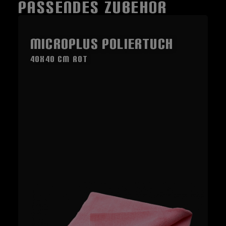
PASSENDES ZUBEHÖR
Produktgalerie überspringen
MicroPLUS Poliertuch
40x40 cm rot