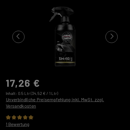
Bildergalerie überspringen
17,26 €
Inhalt:
0.5 Ltr
(34,52 € / 1 Ltr)
Unverbindliche Preisempfehlung inkl. MwSt. zzgl.
Versandkosten
Durchschnittliche Bewertung von 5 von 5 Sternen
1 Bewertung