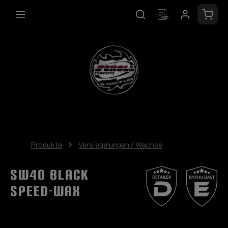
alt springen
Waren
Produkte
Versiegelungen / Wachse
SW40 BLACK
Speed-Wax