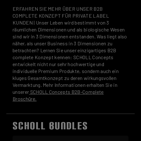
ERFAHREN SIE MEHR ÜBER UNSER B2B
COMPLETE KONZEPT FÜR PRIVATE LABEL
KUNDEN | Unser Leben wird bestimmt von 3
räumlichen Dimensionen und als biologische Wesen
sind wir in 3 Dimensionen entstanden. Was liegt also
näher, als unser Business in 3 Dimensionen zu
betrachten? Lernen Sie unser einzigartiges B2B
complete Konzept kennen: SCHOLL Concepts
entwickelt nicht nur sehr hochwertige und
individuelle Premium Produkte, sondern auch ein
kluges Gesamtkonzept zu deren wirkungsvollen
Vermarktung. Mehr Informationen erhalten Sie in
unserer
SCHOLL Concepts B2B-Complete
Broschüre.
SCHOLL BUNDLES
Produktgalerie überspringen