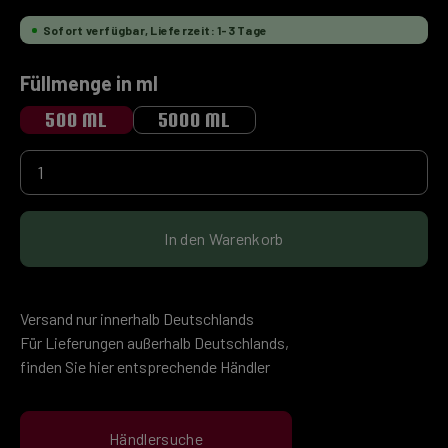
Sofort verfügbar, Lieferzeit: 1-3 Tage
auswählen
Füllmenge in ml
500 ML
5000 ML
Produkt Anzahl: Gib den gewünschten Wert ein 
In den Warenkorb
Versand nur innerhalb Deutschlands
Für Lieferungen außerhalb Deutschlands,
finden Sie hier entsprechende Händler
Händlersuche