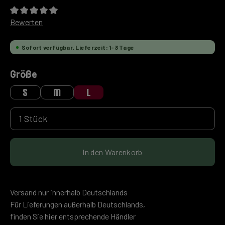
Durchschnittliche Bewertung von 0 von 5 Sternen
Bewerten
Sofort verfügbar, Lieferzeit: 1-3 Tage
auswählen
Größe
S
M
L
Produkt Anzahl: Gib den gewünschten Wert ein 
In den Warenkorb
Versand nur innerhalb Deutschlands
Für Lieferungen außerhalb Deutschlands,
finden Sie hier entsprechende Händler