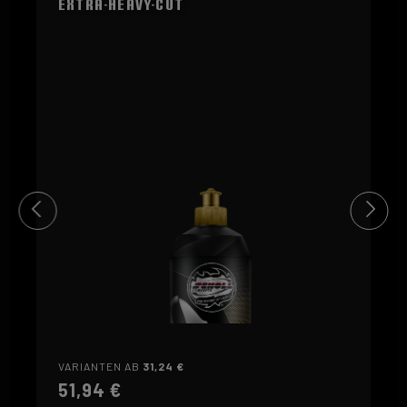
Extra-Heavy-Cut
FEIN (3)
orange
FEIN (2)
gelb
EXTRA FEIN (1)
VARIANTEN AB
31,24 €
51,94 €