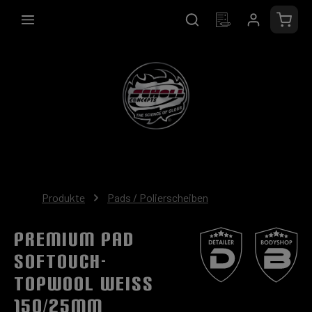
alt springen
Waren
Produkte
Pads / Polierscheiben
Premium Pad
SOFTouch-
TopWool Weiss
150/25mm