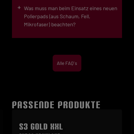
+
Was muss man beim Einsatz eines neuen
Polierpads (aus Schaum, Fell,
Mikrofaser) beachten?
GROB
(6)
Alle FAQ's
GROB (5)
navy-blau
PASSENDE PRODUKTE
Produktgalerie überspringen
MEDIUM (4)
lila
S3 GOLD XXL