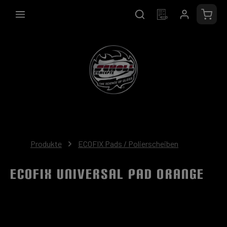
alt springen
Waren
Produkte
ECOFIX Pads / Polierscheiben
ECOFIX Universal Pad orange
Bildergalerie überspringen