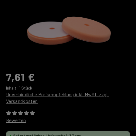
7,61 €
Inhalt:
1 Stück
Unverbindliche Preisempfehlung inkl. MwSt. zzgl.
Versandkosten
Durchschnittliche Bewertung von 0 von 5 Sternen
Bewerten
Sofort verfügbar, Lieferzeit: 1-3 Tage