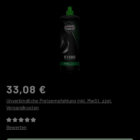
Bildergalerie überspringen
33,08 €
Unverbindliche Preisempfehlung inkl. MwSt. zzgl.
Versandkosten
Durchschnittliche Bewertung von 0 von 5 Sternen
Bewerten