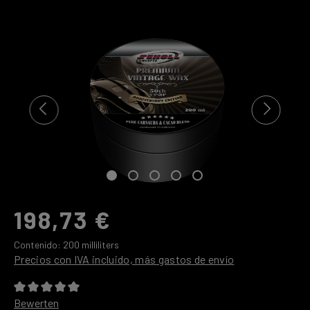
Omitir galería de imágenes
198,73 €
Contenido:
200 milliliters
Precios con IVA incluido, más gastos de envío
Calificación promedio de 0 de 5 estrellas
Bewerten