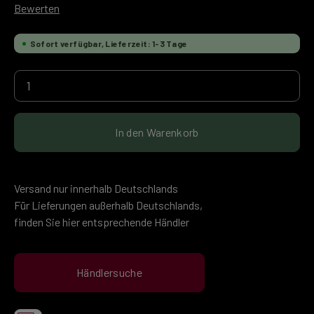
Durchschnittliche Bewertung von 0 von 5 Sternen
Bewerten
Sofort verfügbar, Lieferzeit: 1-3 Tage
Produkt Anzahl: Gib den gewünschten Wert ein 
In den Warenkorb
Versand nur innerhalb Deutschlands
Für Lieferungen außerhalb Deutschlands,
finden Sie hier entsprechende Händler
Händlersuche