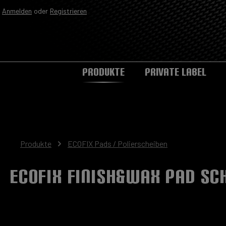
Anmelden
oder
Registrieren
Zur Hauptnavigation springen
PRODUKTE
PRIVATE LABEL
Produkte
ECOFIX Pads / Polierscheiben
ECOFIX Finish&Wax Pad s