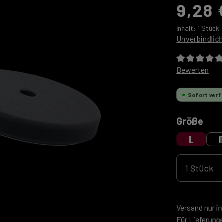
9,28 
Inhalt:
1 Stück
Unverbindlic
Durchschnitt
Bewerten
Sofort verf
aus
Größe
L
Produkt 
Versand nur i
Für Lieferung