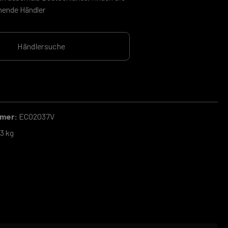
hende Händler
Händlersuche
mmer:
ECO2037V
3 kg