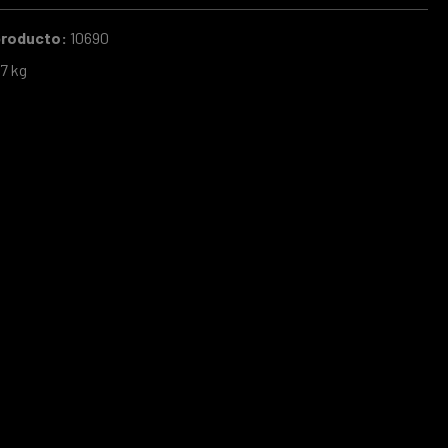
producto:
10690
7 kg