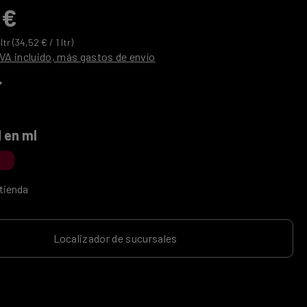
 €
 ltr
(34,52 € / 1 ltr)
VA incluido, más gastos de envío
promedio de 0 de 5 estrellas
ne
 en ml
tienda
Localizador de sucursales