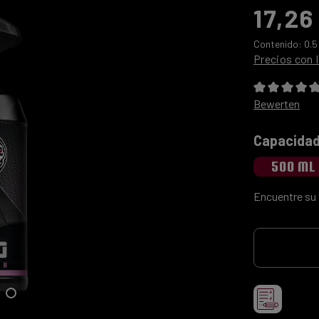
17,26
Contenido:
0.5
Precios con I
Calificación 
Bewerten
Seleccio
Capacidad
500 ML
Encuentre su 