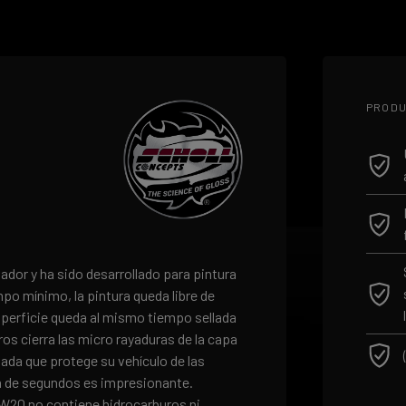
PRODU
ador y ha sido desarrollado para pintura
po mínimo, la pintura queda libre de
superficie queda al mismo tiempo sellada
s cierra las micro rayaduras de la capa
lada que protege su vehículo de las
ón de segundos es impresionante.
SW20 no contiene hidrocarburos ni