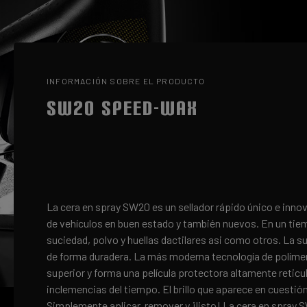
INFORMACIÓN SOBRE EL PRODUCTO
SW20 SPEED-WAX
La cera en spray SW20 es un sellador rápido único e innov
de vehículos en buen estado y también nuevos. En un tiem
suciedad, polvo y huellas dactilares asi como otros. La 
de forma duradera. La más moderna tecnología de polímero
superior y forma una película protectora altamente reticu
inclemencias del tiempo. El brillo que aparece en cuesti
Simplemente aplicar, remover y ¡listo! La cera en spray 