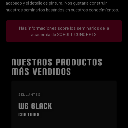
acabado y el detalle de pintura. Nos gustaría construir
nuestros seminarios basándos en nuestros conocimientos.
Más informaciones sobre los seminarios de la
academia de SCHOLL CONCEPTS
NUESTROS PRODUCTOS
Omitir la galería de productos
MÁS VENDIDOS
SELLANTES
W6 Black
Coatwax